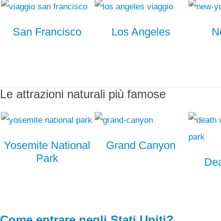
San Francisco
Los Angeles
N
Le attrazioni naturali più famose
Yosemite National
Grand Canyon
Park
Dea
Come entrare negli Stati Uniti?