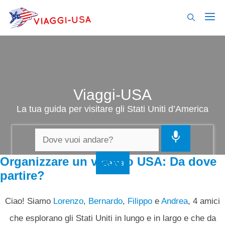
Vai
al
contenuto
Viaggi-USA
La tua guida per visitare gli Stati Uniti d’America
Organizzare un viaggio USA: Da dove
partire?
Ciao! Siamo
Lorenzo
,
Bernardo
,
Filippo
e
Andrea
, 4 amici
che esplorano gli Stati Uniti in lungo e in largo e che da