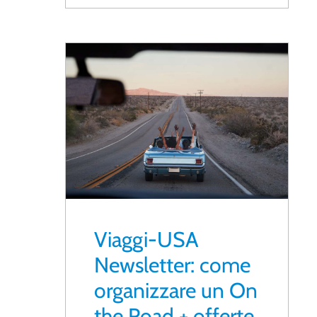
Viaggi-USA
Newsletter: come
organizzare un On
the Road + offerte