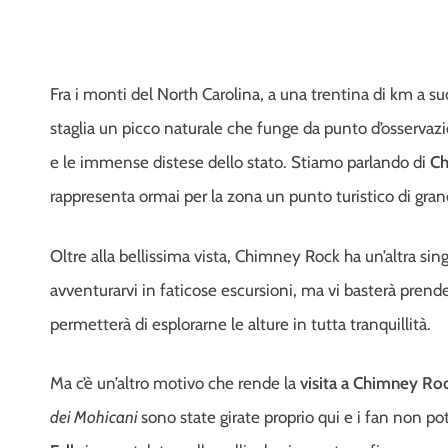
Fra i monti del North Carolina, a una trentina di km a s
staglia un picco naturale che funge da punto d’osservazio
e le immense distese dello stato. Stiamo parlando di
Ch
rappresenta ormai per la zona un punto turistico di grand
Oltre alla bellissima vista, Chimney Rock ha un’altra sing
avventurarvi in faticose escursioni, ma vi basterà prende
permetterà di esplorarne le alture in tutta tranquillità.
Ma c’è un’altro motivo che rende la
visita a Chimney Ro
dei Mohicani
sono state girate proprio qui e i fan non p