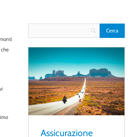
 monti
e che
vi
ltimo
Assicurazione