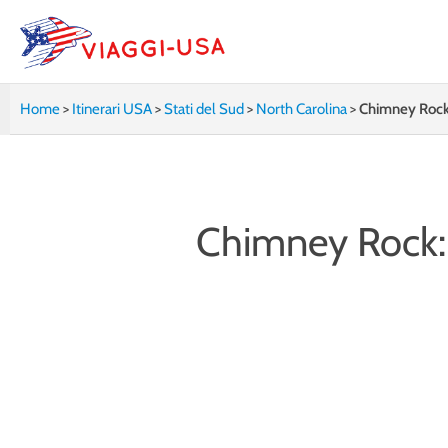
Vai
al
contenuto
Home
>
Itinerari USA
>
Stati del Sud
>
North Carolina
>
Chimney Rock: 
Chimney Rock: l