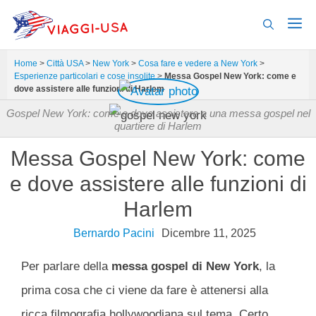
Vai
al
contenuto
Home
>
Città USA
>
New York
>
Cosa fare e vedere a New York
>
Esperienze particolari e cose insolite
>
Messa Gospel New York: come e
dove assistere alle funzioni di Harlem
Gospel New York: come e dove assistere a una messa gospel nel
quartiere di Harlem
Messa Gospel New York: come
e dove assistere alle funzioni di
Harlem
Bernardo Pacini
Dicembre 11, 2025
Per parlare della
messa gospel di New York
, la
prima cosa che ci viene da fare è attenersi alla
ricca filmografia hollywoodiana sul tema. Certo,