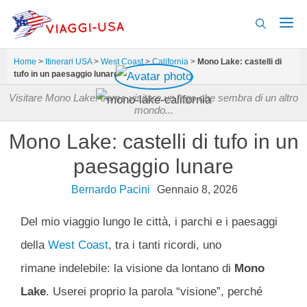
Vai
al
contenuto
Home
>
Itinerari USA
>
West Coast
>
California
>
Mono Lake: castelli di
tufo in un paesaggio lunare
Visitare Mono Lake: come visitare un lago che sembra di un altro
mondo...
Mono Lake: castelli di tufo in un
paesaggio lunare
Bernardo Pacini
Gennaio 8, 2026
Del mio viaggio lungo le città, i parchi e i paesaggi
della
West Coast
, tra i tanti ricordi, uno
rimane indelebile: la visione da lontano di
Mono
Lake
. Userei proprio la parola “visione”, perché