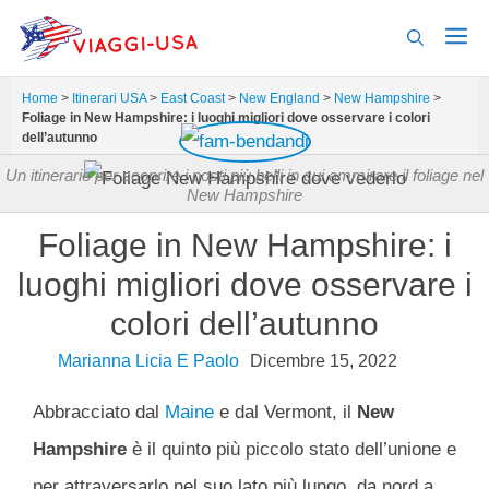
Vai
al
contenuto
Home
>
Itinerari USA
>
East Coast
>
New England
>
New Hampshire
>
Foliage in New Hampshire: i luoghi migliori dove osservare i colori
dell’autunno
Un itinerario per scoprire i posti più belli in cui ammirare il foliage nel
New Hampshire
Foliage in New Hampshire: i
luoghi migliori dove osservare i
colori dell’autunno
Marianna Licia E Paolo
Dicembre 15, 2022
Abbracciato dal
Maine
e dal Vermont, il
New
Hampshire
è il quinto più piccolo stato dell’unione e
per attraversarlo nel suo lato più lungo, da nord a