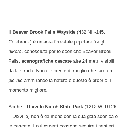
Il
Beaver Brook Falls Wayside
(432 NH-145,
Colebrook) è un’area forestale popolare fra gli
hikers
, conosciuta per le sceniche Beaver Brook
Falls,
scenografiche cascate
alte 24 metri visibili
dalla strada. Non c’è niente di meglio che fare un
pic-nic
ammirando la natura e questo è proprio il
momento migliore.
Anche il
Dixville Notch State Park
(1212 W. RT26
– Dixville) non è da meno con la sua gola scenica e
le cascate. I più esperti possono seguire i sentieri