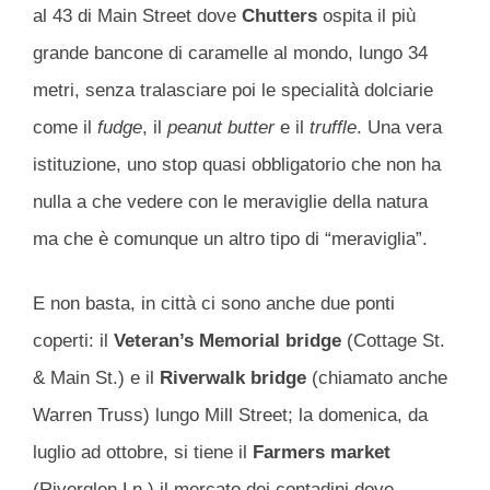
al 43 di Main Street dove
Chutters
ospita il più
grande bancone di caramelle al mondo, lungo 34
metri, senza tralasciare poi le specialità dolciarie
come il
fudge
, il
peanut butter
e il
truffle
. Una vera
istituzione, uno stop quasi obbligatorio che non ha
nulla a che vedere con le meraviglie della natura
ma che è comunque un altro tipo di “meraviglia”.
E non basta, in città ci sono anche due ponti
coperti: il
Veteran’s Memorial bridge
(Cottage St.
& Main St.) e il
Riverwalk bridge
(chiamato anche
Warren Truss) lungo Mill Street; la domenica, da
luglio ad ottobre, si tiene il
Farmers market
(Riverglen Ln.) il mercato dei contadini dove