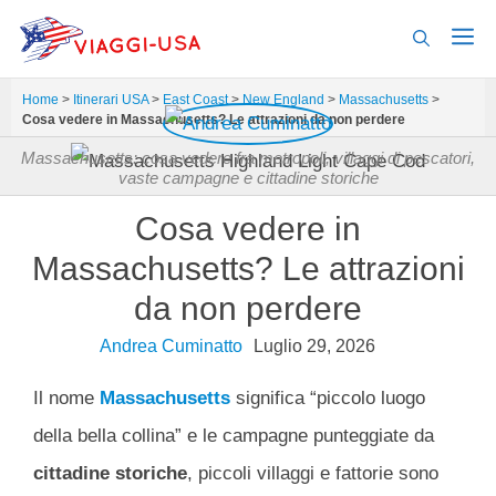
Vai
al
contenuto
Home
>
Itinerari USA
>
East Coast
>
New England
>
Massachusetts
>
Cosa vedere in Massachusetts? Le attrazioni da non perdere
Massachusetts: cosa vedere fra metropoli, villaggi di pescatori,
vaste campagne e cittadine storiche
Cosa vedere in
Massachusetts? Le attrazioni
da non perdere
Andrea Cuminatto
Luglio 29, 2026
Il nome
Massachusetts
significa “piccolo luogo
della bella collina” e le campagne punteggiate da
cittadine storiche
, piccoli villaggi e fattorie sono